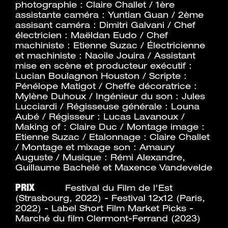
photographie : Claire Challet / 1ère
assistante caméra : Yuntian Guan / 2ème
assisant caméra : Dimitri Galvani / Chef
électricien : Maëldan Eudo / Chef
machiniste : Etienne Suzac / Électricienne
et machiniste : Naoile Jouira / Assistant
mise en scène et producteur exécutif :
Lucian Boulagnon Houston / Scripte :
Pénélope Matigot / Cheffe décoratrice :
Mylène Duhoux / Ingénieur du son : Jules
Lucciardi / Régisseuse générale : Louna
Aubé / Régisseur : Lucas Lavanoux /
Making of : Claire Duc / Montage image :
Etienne Suzac / Etalonnage : Claire Challet
/ Montage et mixage son : Amaury
Auguste / Musique : Rémi Alexandre,
Guillaume Bachelé et Maxence Vandevelde
PRIX
Festival du Film de l'Est
(Strasbourg, 2022) - Festival 12x12 (Paris,
2022) - Label Short Film Market Picks -
Marché du film Clermont-Ferrand (2023)