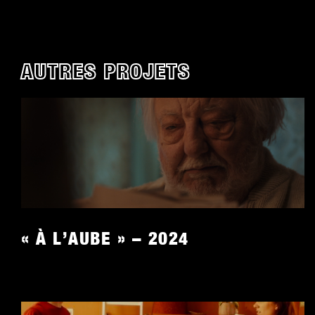
AUTRES PROJETS
À L’AUBE » –
202
4
« À L’AUBE » – 2024